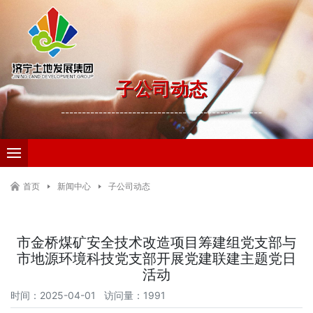
子公司动态
------------------------------------------------
首页
新闻中心
子公司动态
市金桥煤矿安全技术改造项目筹建组党支部与
市地源环境科技党支部开展党建联建主题党日
活动
时间：2025-04-01 访问量：1991